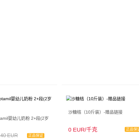
沙糖桔（10斤装）-赠品链接
amil婴幼儿奶粉 2+段(2岁
0 EUR/千克
正品保
40 EUR
正品保证