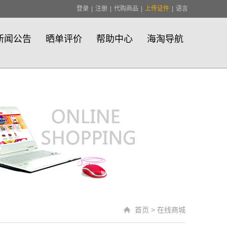
登录
|
注册
|
代购商品
|
上传证件
|
语言
新闻公告
晒单评价
帮助中心
海淘导航
首页
>
在线商城