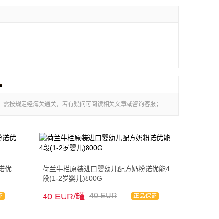
版，需按规定经海关通关，若有疑问可阅读相关文章或咨询客服；
诺优
荷兰牛栏原装进口婴幼儿配方奶粉诺优能4
段(1-2岁婴儿)800G
40 EUR/罐
40 EUR
证
正品保证