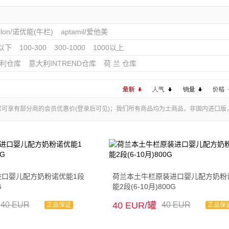
rilon/诺优能(牛栏)
aptamil/爱他美
0以下
100-300
300-1000
1000以上
利仓库
意大利INTREND仓库
荷 兰 仓库
您可享有部分商的会员优惠价(登录后可见)；我们所有商品均为土商品，非国内进口
进口婴儿配方奶粉诺优能1段
荷兰本土牛栏原装进口婴儿配方奶粉
G
能2段(6-10月)800G
40 EUR
40 EUR/罐
40 EUR
正品保证
正品保