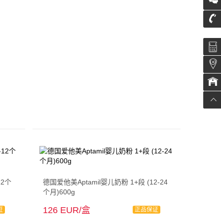
在线
运单
仓库
返回
12个
德国爱他美Aptamil婴儿奶粉 1+段 (12-24
个月)600g
126 EUR/盒
证
正品保证