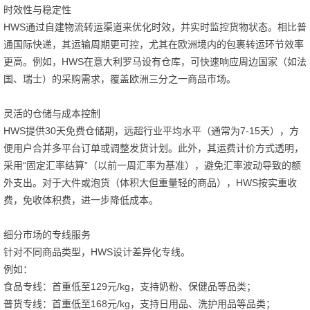
时效性与稳定性
HWS通过自建物流转运渠道来优化时效，并实时监控货物状态。相比普
通国际快递，其运输周期更可控，尤其在欧洲境内的包裹转运环节效率
更高。例如，HWS在意大利罗马设有仓库，可快速响应周边国家（如法
国、瑞士）的采购需求，覆盖欧洲三分之一商品市场。
灵活的仓储与成本控制
HWS提供30天免费仓储期，远超行业平均水平（通常为7-15天），方
便用户合并多平台订单或调整发货计划。此外，其运费计价方式透明，
采用“固定汇率结算”（以前一周汇率为基准），避免汇率波动导致的额
外支出。对于大件或泡货（体积大但重量轻的商品），HWS按实重收
费，免收体积费，进一步降低成本。
细分市场的专线服务
针对不同商品类型，HWS设计差异化专线。
例如：
食品专线：首重低至129元/kg，支持奶粉、保健品等品类；
普货专线：首重低至168元/kg，支持日用品、洗护用品等品类；