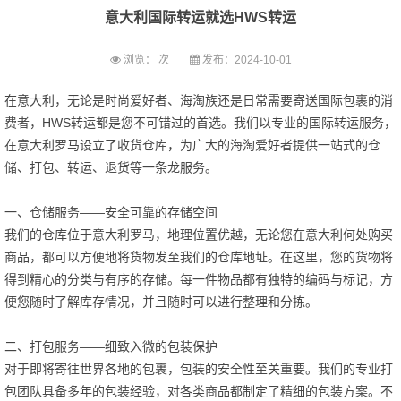
意大利国际转运就选HWS转运
浏览：
次
发布：2024-10-01
在意大利，无论是时尚爱好者、海淘族还是日常需要寄送国际包裹的消
费者，HWS转运都是您不可错过的首选。我们以专业的国际转运服务，
在意大利罗马设立了收货仓库，为广大的海淘爱好者提供一站式的仓
储、打包、转运、退货等一条龙服务。
一、仓储服务——安全可靠的存储空间
我们的仓库位于意大利罗马，地理位置优越，无论您在意大利何处购买
商品，都可以方便地将货物发至我们的仓库地址。在这里，您的货物将
得到精心的分类与有序的存储。每一件物品都有独特的编码与标记，方
便您随时了解库存情况，并且随时可以进行整理和分拣。
二、打包服务——细致入微的包装保护
对于即将寄往世界各地的包裹，包装的安全性至关重要。我们的专业打
包团队具备多年的包装经验，对各类商品都制定了精细的包装方案。不